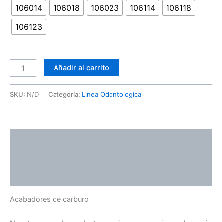
106014
106018
106023
106114
106118
106123
Añadir al carrito
SKU:
N/D
Categoría:
Linea Odontologíca
Descripción
Información adicional
Valoraciones (0)
Acabadores de carburo