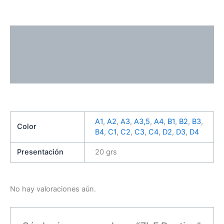
Descripción
Información adicional
Valoraciones (0)
A1
,
A2
,
A3
,
A3,5
,
A4
,
B1
,
B2
,
B3
,
Color
B4
,
C1
,
C2
,
C3
,
C4
,
D2
,
D3
,
D4
Presentación
20 grs
No hay valoraciones aún.