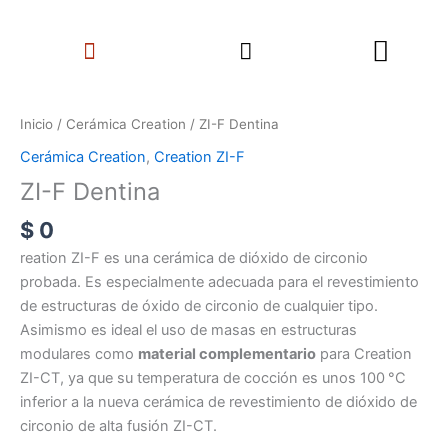
Ir
Search
al
Menu
contenido
ZI-
F
Inicio
/
Cerámica Creation
/ ZI-F Dentina
Dentina
Cerámica Creation
,
Creation ZI-F
cantidad
ZI-F Dentina
$
0
reation ZI-F es una cerámica de dióxido de circonio
probada. Es especialmente adecuada para el revestimiento
de estructuras de óxido de circonio de cualquier tipo.
Asimismo es ideal el uso de masas en estructuras
modulares como
material complementario
para Creation
ZI-CT, ya que su temperatura de cocción es unos 100 °C
inferior a la nueva cerámica de revestimiento de dióxido de
circonio de alta fusión ZI-CT.