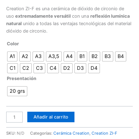
Creation ZI-F es una cerámica de dióxido de circonio de
uso
extremadamente versátil
con una
reflexión lumínica
natural
unido a todas las ventajas tecnológicas del material
dióxido de circonio.
Color
A1
A2
A3
A3,5
A4
B1
B2
B3
B4
C1
C2
C3
C4
D2
D3
D4
Presentación
20 grs
Añadir al carrito
SKU:
N/D
Categorías:
Cerámica Creation
,
Creation ZI-F